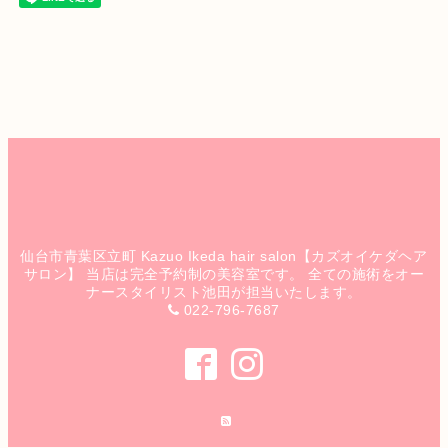
仙台市青葉区立町 Kazuo Ikeda hair salon【カズオイケダヘア
サロン】 当店は完全予約制の美容室です。 全ての施術をオー
ナースタイリスト池田が担当いたします。
022-796-7687