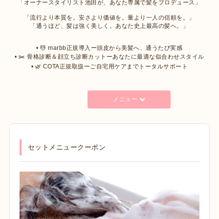
「オーナースタイリスト池田が、あなた専属で髪をプロデュース」
「流行より本質を。安さより価値を。量より一人の信頼を。」
「通うほど、髪は強く美しく。あなた史上最高の髪へ。」
• 💆 marbb正規導入ー頭皮から美髪へ、通うたび実感
• ✂️ 骨格診断＆顔立ち診断カットーあなたに最適な似合わせスタイル
• 🌿 COTA正規取扱ーご自宅用ケアまでトータルサポート
メニュー
セットメニュークーポン